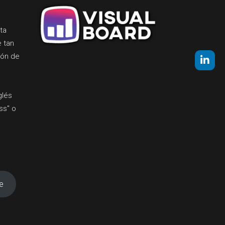
ta
e tan
ión de
glés
ss" o
e