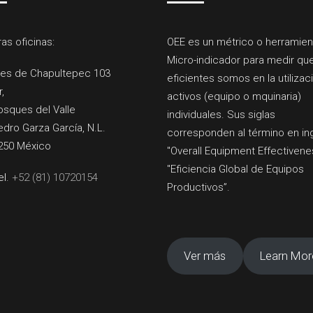
as oficinas:
OEE es un métrico o herramien
Micro-indicador para medir qu
es de Chapultepec 103
eficientes somos en la utilizac
r,
activos (equipo o mquinaria)
osques del Valle
individuales. Sus siglas
dro Garza García, N.L.
corresponden al término en in
250 México
"Overall Equipment Effectivene
"Eficiencia Global de Equipos
el.
+52 (81) 10720154
Productivos”.
Ver más
Learn Mor